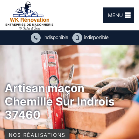
MENU
indisponible
indisponible
Artisan maçon
Chemille Sur Indrois
37460
NOS RÉALISATIONS