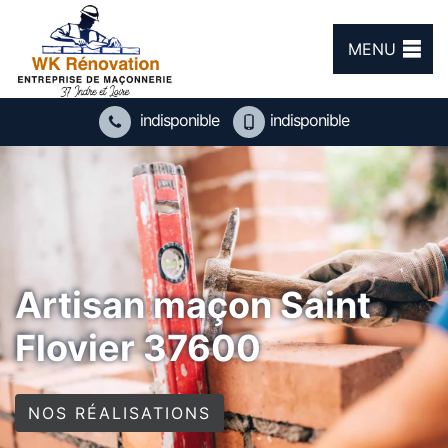
MENU
indisponible
indisponible
Artisan maçon Saint
Flovier 37600
NOS RÉALISATIONS