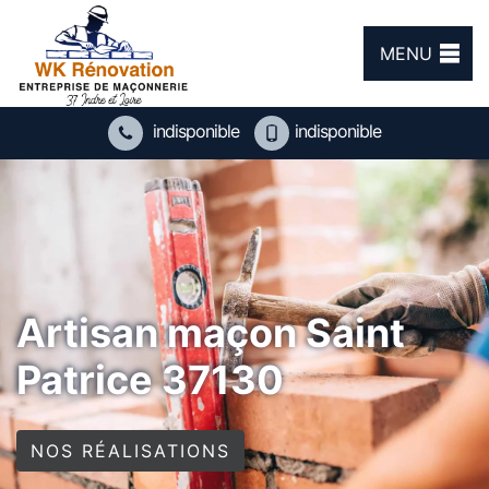
MENU
indisponible
indisponible
Artisan maçon Saint
Patrice 37130
NOS RÉALISATIONS