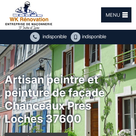
MENU
indisponible
indisponible
Artisan peintre et
peinture de façade
Chanceaux Pres
Loches 37600