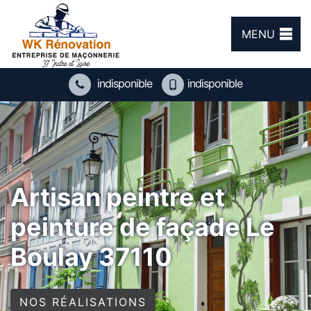
MENU
indisponible
indisponible
Artisan peintre et
peinture de façade Le
Boulay 37110
NOS RÉALISATIONS