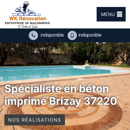
MENU
indisponible
indisponible
Spécialiste en béton
imprimé Brizay 37220
NOS RÉALISATIONS