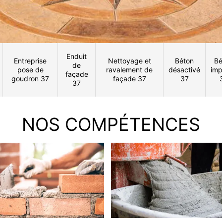
Enduit
Entreprise
Nettoyage et
Béton
Bé
de
pose de
ravalement de
désactivé
imp
façade
goudron 37
façade 37
37
37
NOS COMPÉTENCES