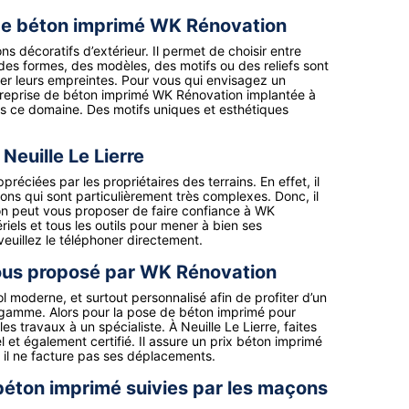
e de béton imprimé WK Rénovation
s décoratifs d’extérieur. Il permet de choisir entre
, des formes, des modèles, des motifs ou des reliefs sont
ser leurs empreintes. Pour vous qui envisagez un
treprise de béton imprimé WK Rénovation implantée à
ns ce domaine. Des motifs uniques et esthétiques
Neuille Le Lierre
réciées par les propriétaires des terrains. En effet, il
tions qui sont particulièrement très complexes. Donc, il
, on peut vous proposer de faire confiance à WK
riels et tous les outils pour mener à bien ses
veuillez le téléphoner directement.
tous proposé par WK Rénovation
 moderne, et surtout personnalisé afin de profiter d’un
de gamme. Alors pour la pose de béton imprimé pour
les travaux à un spécialiste. À Neuille Le Lierre, faites
 et également certifié. Il assure un prix béton imprimé
, il ne facture pas ses déplacements.
 béton imprimé suivies par les maçons