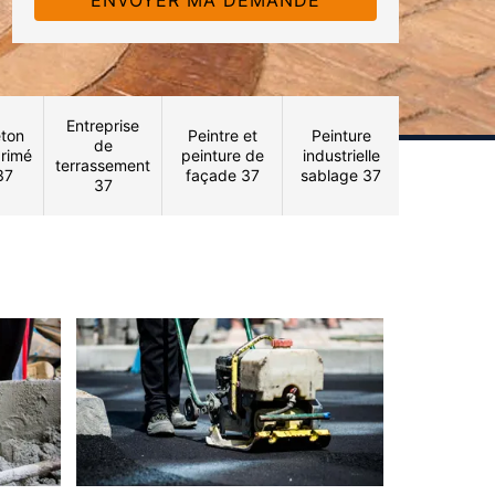
Entreprise
ton
Peintre et
Peinture
de
rimé
peinture de
industrielle
terrassement
37
façade 37
sablage 37
37