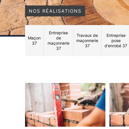
NOS RÉALISATIONS
Entreprise
Travaux de
Entreprise
Maçon
de
maçonnerie
pose
37
maçonnerie
37
d'enrobé 37
37