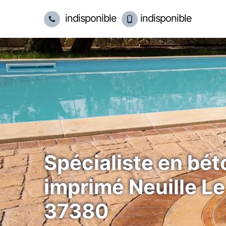
indisponible
indisponible
Spécialiste en bét
imprimé Neuille Le
37380