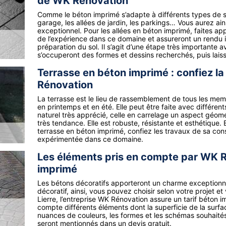
de WK Rénovation
Comme le béton imprimé s’adapte à différents types de sup
garage, les allées de jardin, les parkings… Vous aurez ai
exceptionnel. Pour les allées en béton imprimé, faites ap
de l’expérience dans ce domaine et assureront un rendu 
préparation du sol. Il s’agit d’une étape très importante 
s’occuperont des formes et dessins recherchés, puis lais
Terrasse en béton imprimé : confiez la
Rénovation
La terrasse est le lieu de rassemblement de tous les mem
en printemps et en été. Elle peut être faite avec différen
naturel très apprécié, celle en carrelage un aspect géomé
très tendance. Elle est robuste, résistante et esthétique. 
terrasse en béton imprimé, confiez les travaux de sa cons
expérimentée dans ce domaine.
Les éléments pris en compte par WK Ré
imprimé
Les bétons décoratifs apporteront un charme exceptionnel 
décoratif, ainsi, vous pouvez choisir selon votre projet et 
Lierre, l’entreprise WK Rénovation assure un tarif béton im
compte différents éléments dont la superficie de la surfac
nuances de couleurs, les formes et les schémas souhaités et
seront mentionnés dans un devis gratuit.