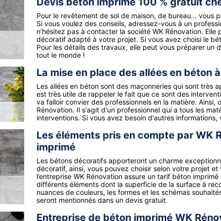
Devis béton imprimé 100 % gratuit c
Pour le revêtement de sol de maison, de bureau… vous pou
Si vous voulez des conseils, adressez-vous à un profession
n’hésitez pas à contacter la société WK Rénovation. Elle
décoratif adapté à votre projet. Si vous avez choisi le bé
Pour les détails des travaux, elle peut vous préparer un 
tout le monde !
La mise en place des allées en béton à
Les allées en béton sont des maçonneries qui sont très app
est très utile de rappeler le fait que ce sont des interven
va falloir convier des professionnels en la matière. Ainsi
Rénovation. Il s'agit d'un professionnel qui a tous les maté
interventions. Si vous avez besoin d'autres informations, 
Les éléments pris en compte par WK Ré
imprimé
Les bétons décoratifs apporteront un charme exceptionnel 
décoratif, ainsi, vous pouvez choisir selon votre projet et 
l’entreprise WK Rénovation assure un tarif béton imprimé 
différents éléments dont la superficie de la surface à reco
nuances de couleurs, les formes et les schémas souhaités et
seront mentionnés dans un devis gratuit.
Entreprise de béton imprimé WK Rénov