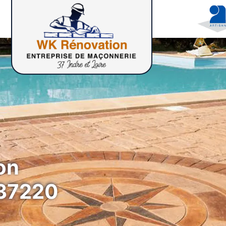
on
 37220