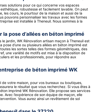
rses solutions pour ce qui concerne vos espaces
e esthétique, robustesse et facilement lavable. On peut
age, les cours, le pourtour de la maison et aussi de la
Nous pouvons personnaliser les travaux avec les formes
reprise est installée à Theneuil. Nous sommes à la
r la pose d’allées en béton imprimé
le jardin, WK Rénovation artisan maçon à Theneuil est
 la pose d’une ou plusieurs allées en béton imprimé est
 toutes les sortes telles des formes géométriques, des
ref, une variété de motifs est mise à la disposition de
ticuliers et les professionnels, pour répondre aux
l’entreprise de béton imprimé WK
ol de votre maison, pour vos bureaux ou boutiques,
 assurera le résultat que vous recherchez. Si vous êtes à
 béton imprimé WK Rénovation. Elle propose ses services
one. Avec l’expérience de son équipe de maçon, elle
ntervention. Vous aurez ainsi un revêtement de sol
Theneuil dans le 37220