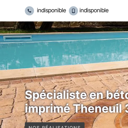
indisponible
indisponible
Spécialiste en bét
imprimé Theneuil
NOS RÉALISATIONS