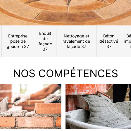
Enduit
Entreprise
Nettoyage et
Béton
Bé
de
pose de
ravalement de
désactivé
imp
façade
goudron 37
façade 37
37
37
NOS COMPÉTENCES