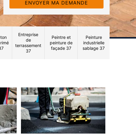
Entreprise
ton
Peintre et
Peinture
de
rimé
peinture de
industrielle
terrassement
37
façade 37
sablage 37
37