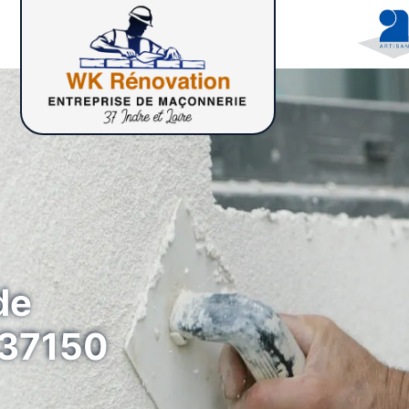
de
 37150