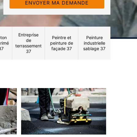
Entreprise
ton
Peintre et
Peinture
de
rimé
peinture de
industrielle
terrassement
37
façade 37
sablage 37
37