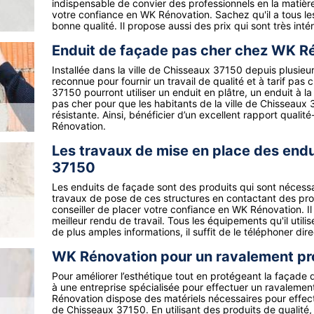
indispensable de convier des professionnels en la matière
votre confiance en WK Rénovation. Sachez qu'il a tous le
bonne qualité. Il propose aussi des prix qui sont très inté
Enduit de façade pas cher chez WK R
Installée dans la ville de Chisseaux 37150 depuis plusie
reconnue pour fournir un travail de qualité et à tarif pa
37150 pourront utiliser un enduit en plâtre, un enduit à 
pas cher pour que les habitants de la ville de Chisseaux
résistante. Ainsi, bénéficier d’un excellent rapport qualit
Rénovation.
Les travaux de mise en place des endu
37150
Les enduits de façade sont des produits qui sont nécessair
travaux de pose de ces structures en contactant des pro
conseiller de placer votre confiance en WK Rénovation. Il 
meilleur rendu de travail. Tous les équipements qu'il util
de plus amples informations, il suffit de le téléphoner dir
WK Rénovation pour un ravalement pr
Pour améliorer l’esthétique tout en protégeant la façade 
à une entreprise spécialisée pour effectuer un ravalemen
Rénovation dispose des matériels nécessaires pour effect
de Chisseaux 37150. En utilisant des produits de qualité