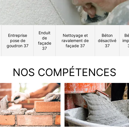
Enduit
Entreprise
Nettoyage et
Béton
Bé
de
pose de
ravalement de
désactivé
imp
façade
goudron 37
façade 37
37
37
NOS COMPÉTENCES