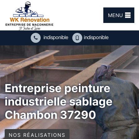
MENU
indisponible
indisponible
Entreprise peinture
industrielle sablage
Chambon 37290
NOS RÉALISATIONS