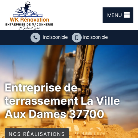
MENU
indisponible
indisponible
Entreprise de
terrassement La Ville
Aux Dames 37700
NOS RÉALISATIONS