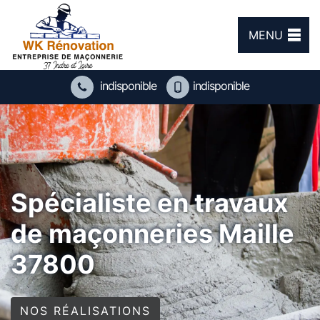
MENU
indisponible
indisponible
Spécialiste en travaux
de maçonneries Maille
37800
NOS RÉALISATIONS