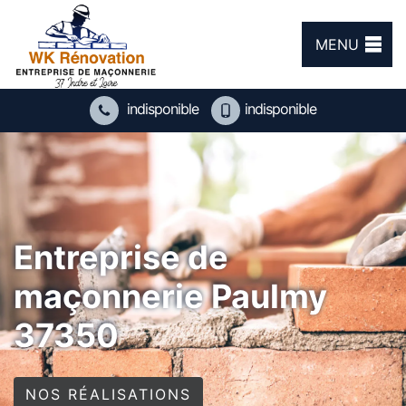
MENU
indisponible
indisponible
Entreprise de
maçonnerie Paulmy
37350
NOS RÉALISATIONS