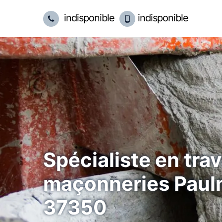
indisponible
indisponible
Spécialiste en tra
maçonneries Paul
37350