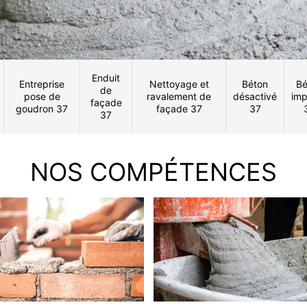
Enduit
Entreprise
Nettoyage et
Béton
Bé
de
pose de
ravalement de
désactivé
imp
façade
goudron 37
façade 37
37
37
NOS COMPÉTENCES