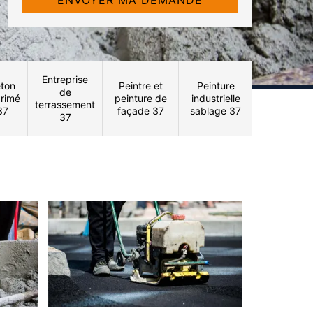
Entreprise
ton
Peintre et
Peinture
de
rimé
peinture de
industrielle
terrassement
37
façade 37
sablage 37
37