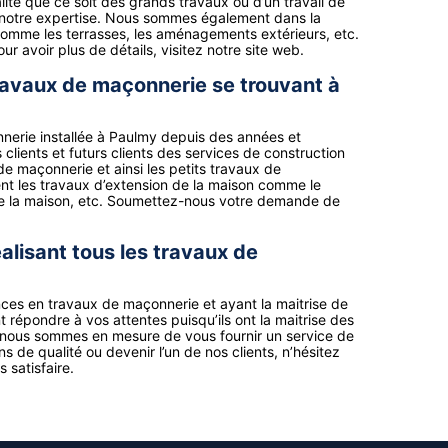
ité que ce soit des grands travaux ou d’un travail de
à notre expertise. Nous sommes également dans la
comme les terrasses, les aménagements extérieurs, etc.
r avoir plus de détails, visitez notre site web.
ravaux de maçonnerie se trouvant à
nerie installée à Paulmy depuis des années et
lients et futurs clients des services de construction
e maçonnerie et ainsi les petits travaux de
nt les travaux d’extension de la maison comme le
e la maison, etc. Soumettez-nous votre demande de
alisant tous les travaux de
ces en travaux de maçonnerie et ayant la maitrise de
 répondre à vos attentes puisqu’ils ont la maitrise des
nous sommes en mesure de vous fournir un service de
ns de qualité ou devenir l’un de nos clients, n’hésitez
 satisfaire.