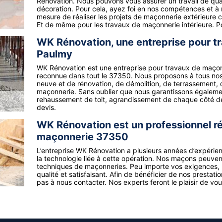
Rénovation. Nous pouvons vous assurer un travail de qual
décoration. Pour cela, ayez foi en nos compétences et 
mesure de réaliser les projets de maçonnerie extérieure 
Et de même pour les travaux de maçonnerie intérieure. Pou
WK Rénovation, une entreprise pour t
Paulmy
WK Rénovation est une entreprise pour travaux de maçon
reconnue dans tout le 37350. Nous proposons à tous nos c
neuve et de rénovation, de démolition, de terrassement, d
maçonnerie. Sans oublier que nous garantissons égaleme
rehaussement de toit, agrandissement de chaque côté d
devis.
WK Rénovation est un professionnel ré
maçonnerie 37350
L’entreprise WK Rénovation a plusieurs années d’expérien
la technologie liée à cette opération. Nos maçons peuvent
techniques de maçonneries. Peu importe vos exigences, 
qualité et satisfaisant. Afin de bénéficier de nos prestatio
pas à nous contacter. Nos experts feront le plaisir de vous