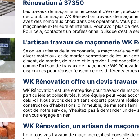
Rénovation à 37350
Les travaux de maçonnerie ne cessent d’évoluer, spécialem
décoratif. Le maçon WK Rénovation travaux de maçonnerie
avez des nombreux choix dans ces opérations. Vous pouvez
maçonnerie extérieure et intérieur. Pour avoir plus de de
Pour cela, contactez un professionnel puisque c’est la s
L’artisan travaux de maçonnerie WK Ré
Selon les artisans de la maçonnerie, la maçonnerie se déf
divers matériaux et de mortier permettant de les unir en
ciment, de mortier, de pierre et le gravier. Il est conseil
comme l’artisan de travaux de maçonnerie WK Rénovatio
disponibles pour réaliser l’ensemble des différents types
WK Rénovation offre un devis travaux
WK Rénovation est une entreprise pour travaux de maçonn
particuliers et collectivités. Notre équipe peut vous acc
celui-ci. Nous avons des artisans experts pouvant réalis
construction d’habitations, d’immeuble, de maisons famil
coût de notre service, n’hésitez pas à demander un devis
ne vous engage en rien.
WK Rénovation, un artisan de maçonne
Pour tous vos travaux de maçonnerie, il est conseillé de