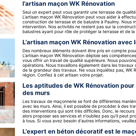
l’artisan maçon WK Rénovation
Seul un expert peut vous garantir une terrasse de qualité
L’artisan maçon WK Rénovation peut vous aider à effectue
construction de terrasse et de balustre à Paulmy. Nous ma
intervention. Nos activités ne restent pas sur la construc
balustres ayant pour rôle de protéger la terrasse et de l
L’artisan maçon WK Rénovation avec le
Des nombreux éléments doivent être pris en compte pour
L’artisan maçon WK Rénovation déploie ses compétences 
vous offrir un travail de qualité supérieure. Nous pouvons
opérations. Nous travaillons également dans les travaux 
de la grandeur des travaux. Ne vous inquiétez pas, WK Ré
région. Confiez à cet artisan votre projet.
Les aptitudes de WK Rénovation pour e
des murs
Les travaux de maçonnerie se font de différentes manières.
avec les murs. Ainsi, il est possible de procéder à des tr
des interventions qui sont très difficiles. Donc, le reco
alors proposer ses services et n'oubliez pas qu'il peut pr
à tous. Si vous avez besoin d'autres informations, veuillez
L’expert en béton décoratif est le m